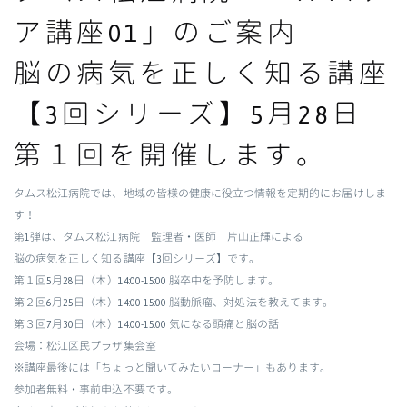
ア講座01」のご案内
脳の病気を正しく知る講座
【3回シリーズ】5月28日
第１回を開催します。
タムス松江病院では、地域の皆様の健康に役立つ情報を定期的にお届けしま
す！
第1弾は、タムス松江病院 監理者・医師 片山正輝による
脳の病気を正しく知る講座【3回シリーズ】です。
第１回
5月28日（木）14:00-15:00 脳卒中を予防します。
第２回
6月25日（木）14:00-15:00 脳動脈瘤、対処法を教えてます。
第３回
7月30日（木）14:00-15:00 気になる頭痛と脳の話
会場：松江区民プラザ集会室
※講座最後には「ちょっと聞いてみたいコーナー」もあります。
参加者無料・事前申込不要です。